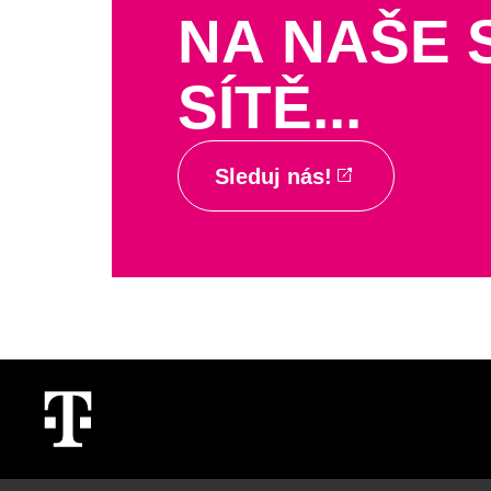
NA NAŠE 
SÍTĚ...
Sleduj nás!