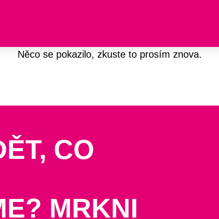
Něco se pokazilo, zkuste to prosím znova.
DĚT, CO
ME? MRKNI