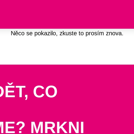
Něco se pokazilo, zkuste to prosím znova.
DĚT, CO
ME? MRKNI