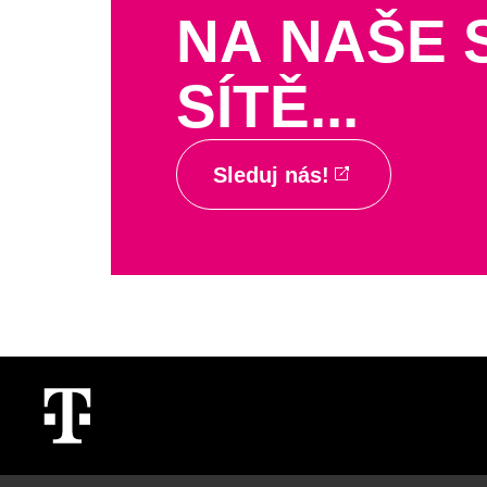
NA NAŠE 
SÍTĚ...
Sleduj nás!