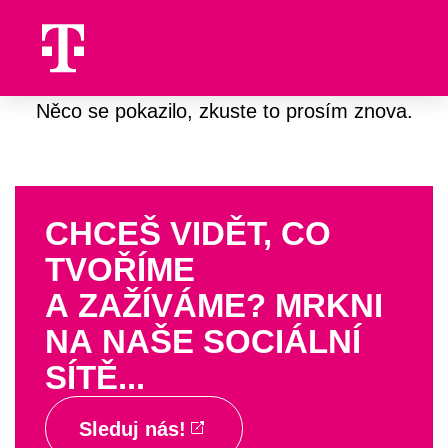
Něco se pokazilo, zkuste to prosím znova.
CHCEŠ VIDĚT, CO
TVOŘÍME
A ZAŽÍVÁME? MRKNI
NA NAŠE SOCIÁLNÍ
SÍTĚ...
Sleduj nás!