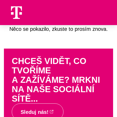
Něco se pokazilo, zkuste to prosím znova.
CHCEŠ VIDĚT, CO
TVOŘÍME
A ZAŽÍVÁME? MRKNI
NA NAŠE SOCIÁLNÍ
SÍTĚ...
Sleduj nás!